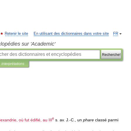
Retenir le site
En utilisant des dictionnaires dans votre site
FR
clopédies sur 'Academic'
Recherche!
interprétations
e
lexandrie
,
où
fut
édifié
,
au
III
s
.
av
.
J
.-
C
.,
un
phare
classé
parmi