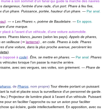
,
munie
à
son
sommet
d
'
un
fanal
qui
guide
la
marche
des
navires
es
dangereux
,
l
'
entrée
d
'
une
rade
,
d
'
un
port
.
Phare
à
feu
fixe
,
x
d
'
un
phare
.
Puissance
,
portée
,
hauteur
d
'
un
phare
.
—
Par
anal
.
eau
)
.
—
«
Les
Phares
»,
poème
de
Baudelaire
.
—
En
appos
.
are
d
'
une
marque
.
r
placé
à
l
'
avant
d
'
un
véhicule
,
d
'
une
voiture
automobile
.
ares
.
Phares
blancs
,
jaunes
(
selon
les
pays
).
Appels
de
phares
,
s
en
veilleuse
(
⇒
lanterne
)
,
en
code
.
Phares
à
iode
.
Phares
res
d
'
une
voiture
,
dans
la
plus
proche
avenue
,
percèrent
les
lette
)
.
us
(
opposé
à
code
).
Être
,
se
mettre
en
phares
.
—
Par
anal
.
Phares
ns
véhicules
lorsque
l
'
on
passe
la
marche
arrière
.
isaine
,
avec
ses
vergues
,
ses
voiles
,
son
gréement
. —
Phare
de
pharos
,
de
Pharos
,
nom
propre
)
Tour
élevée
portant
un
puissant
ant
la
nuit
et
placée
sous
la
surveillance
d
'
un
personnel
de
garde
.
feu
.)
Projecteur
de
lumière
placé
à
l
'
avant
d
'
un
véhicule
.
Puissant
me
pour
en
faciliter
l
'
approche
ou
sur
un
avion
pour
faciliter
chose
qui
éclaire
,
guide
intellectuellement
.
En
apposition
,
avec
ou