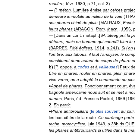
routière
,
févr
.
1980
,
p
.
71
,
col
.
3
).
—
P
.
méton
.
Lumière
émise
par
ce
/
ces
proje
demeuré
immobile
au
milieu
de
la
voie
(
THA
ses
phares
chiné
de
pluie
(
MALRAUX
,
Espoir
leurs
phares
(
ARAGON
,
Rom
.
inach
.,
1956
,
—
[
Dans
un
cont
.
métaph
.]
M
.
Steeg
prit
la
p
détours
,
mais
en
homme
qui
connaît
bien
le
(
BARRÈS
,
Pitié
églises
,
1914
,
p
.
241
).
Si
l
'
on
l
'
ombre
,
aux
tabous
,
il
faut
l
'
analyser
,
le
comp
constituent
donc
autant
de
coups
de
phare
e
b
)
[
P
.
oppos
.
à
codes
et
à
veilleuses
]
Feux
d
Être
en
phares
;
rouler
en
phares
,
plein
phare
vice
versa
,
on
a
adopté
la
commande
au
pie
♦
Appel
de
phares
.
Fonctionnement
court
,
év
bagnole
américaine
nous
suit
et
se
met
à
no
dames
,
Paris
,
éd
.
Presses
Pocket
,
1969
[
196
2
.
En
partic
.
♦
Phare
antibrouillard
(
le
plus
souvent
au
plur
.
les
bas
-
côtés
de
la
route
.
Ce
carènage
porte
techn
.
motocycliste
,
juin
1949
,
p
.
38b
ds
QUE
les
phares
antibrouillards
si
utiles
dans
la
ma