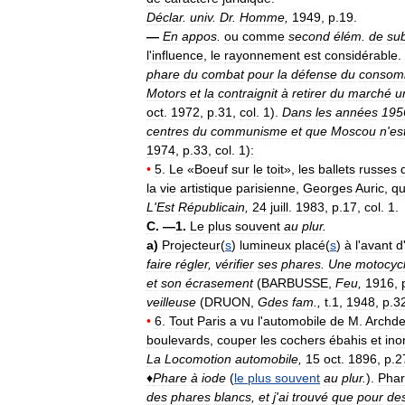
Déclar
.
univ
.
Dr
.
Homme
,
1949
,
p
.
19
.
—
En
appos
.
ou
comme
second
élém
.
de
su
l
'
influence
,
le
rayonnement
est
considérable
.
phare
du
combat
pour
la
défense
du
consom
Motors
et
la
contraignit
à
retirer
du
marché
u
oct
.
1972
,
p
.
31
,
col
.
1
).
Dans
les
années
195
centres
du
communisme
et
que
Moscou
n
'
es
1974
,
p
.
33
,
col
.
1
)
:
•
5
.
Le
«
Boeuf
sur
le
toit
»,
les
ballets
russes
la
vie
artistique
parisienne
,
Georges
Auric
,
qu
L
'
Est
Républicain
,
24
juill
.
1983
,
p
.
17
,
col
.
1
.
C
. —
1
.
Le
plus
souvent
au
plur
.
a
)
Projecteur
(
s
)
lumineux
placé
(
s
)
à
l
'
avant
d
faire
régler
,
vérifier
ses
phares
.
Une
motocycl
et
son
écrasement
(
BARBUSSE
,
Feu
,
1916
,
veilleuse
(
DRUON
,
Gdes
fam
.,
t
.
1
,
1948
,
p
.
3
•
6
.
Tout
Paris
a
vu
l
'
automobile
de
M
.
Archd
boulevards
,
couper
les
cochers
ébahis
et
ino
La
Locomotion
automobile
,
15
oct
.
1896
,
p
.
2
♦
Phare
à
iode
(
le
plus
souvent
au
plur
.
).
Pha
des
phares
blancs
,
et
j
'
ai
trouvé
que
pour
de