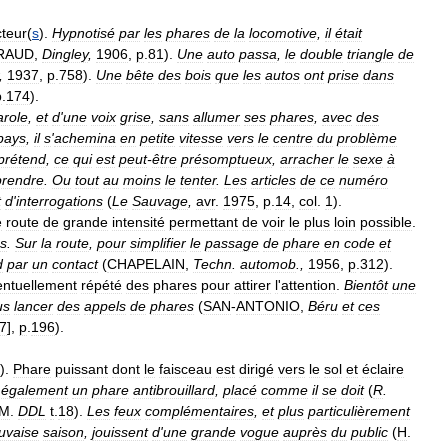
cteur
(
s
).
Hypnotisé
par
les
phares
de
la
locomotive
,
il
était
RAUD
,
Dingley
,
1906
,
p
.
81
).
Une
auto
passa
,
le
double
triangle
de
,
1937
,
p
.
758
).
Une
bête
des
bois
que
les
autos
ont
prise
dans
p
.
174
).
arole
,
et
d
'
une
voix
grise
,
sans
allumer
ses
phares
,
avec
des
pays
,
il
s
'
achemina
en
petite
vitesse
vers
le
centre
du
problème
prétend
,
ce
qui
est
peut
-
être
présomptueux
,
arracher
le
sexe
à
rendre
.
Ou
tout
au
moins
le
tenter
.
Les
articles
de
ce
numéro
t
d
'
interrogations
(
Le
Sauvage
,
avr
.
1975
,
p
.
14
,
col
.
1
).
e
route
de
grande
intensité
permettant
de
voir
le
plus
loin
possible
.
s
.
Sur
la
route
,
pour
simplifier
le
passage
de
phare
en
code
et
d
par
un
contact
(
CHAPELAIN
,
Techn
.
automob
.,
1956
,
p
.
312
).
entuellement
répété
des
phares
pour
attirer
l
'
attention
.
Bientôt
une
us
lancer
des
appels
de
phares
(
SAN
-
ANTONIO
,
Béru
et
ces
7
],
p
.
196
).
).
Phare
puissant
dont
le
faisceau
est
dirigé
vers
le
sol
et
éclaire
également
un
phare
antibrouillard
,
placé
comme
il
se
doit
(
R
.
M
.
DDL
t
.
18
).
Les
feux
complémentaires
,
et
plus
particulièrement
uvaise
saison
,
jouissent
d
'
une
grande
vogue
auprès
du
public
(
H
.