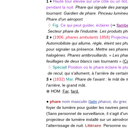
1
♦
Haute
tour
élevée
sur
une
côte
ou
un
îlot
pendant
la
nuit
.
Phare
qui
signale
des
parag
tournant
.
Gardien
de
phare
.
Pinceau
lumineu
Phare
d
'
un
aéroport
.
♢
Fig
.
Ce
qui
peut
guider
,
éclairer
(
⇒
flamb
Secteur
phare
de
l
'
industrie
.
Les
produits
ph
2
♦
(
1906
;
phares
ambulants
1858
)
Projecteu
Automobiliste
qui
allume
,
règle
,
éteint
ses
ph
pour
signaler
sa
présence
.
Mettre
ses
phare
halogènes
.
Phares
antibrouillards
. «
Les
pha
feuillages
de
deux
blancs
rais
tournants
»
(
Co
♢
Spécialt
Position
où
le
phare
éclaire
le
pl
de
recul
,
qui
s
'
allument
,
à
l
'
arrière
de
certai
3
♦
(
1832
)
Mar
.
Phare
de
l
'
avant
:
le
mât
de
m
l
'
arrière
,
le
grand
mât
.
⊗
HOM
.
Far
,
fard
.
●
phare
nom
masculin
(
latin
pharus
,
du
grec
foyer
de
lumière
pour
guider
les
navires
pend
(
Sans
personnel
de
surveillance
,
il
s
'
agit
d
'
un
projecteur
de
lumière
installé
sur
un
aérodro
l
'
atterrissage
de
nuit
.
Littéraire
.
Personne
ou