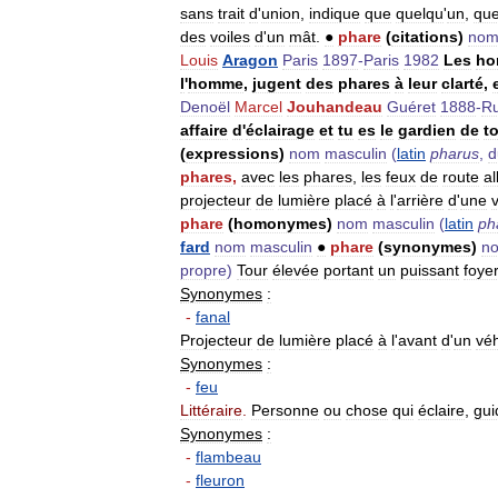
sans
trait
d
'
union
,
indique
que
quelqu
'
un
,
que
des
voiles
d
'
un
mât
.
●
phare
(
citations
)
no
Louis
Aragon
Paris
1897
-
Paris
1982
Les
ho
l
'
homme
,
jugent
des
phares
à
leur
clarté
,
Denoël
Marcel
Jouhandeau
Guéret
1888
-
Ru
affaire
d
'
éclairage
et
tu
es
le
gardien
de
t
(
expressions
)
nom
masculin
(
latin
pharus
,
d
phares
,
avec
les
phares
,
les
feux
de
route
a
projecteur
de
lumière
placé
à
l
'
arrière
d
'
une
phare
(
homonymes
)
nom
masculin
(
latin
ph
fard
nom
masculin
●
phare
(
synonymes
)
n
propre
)
Tour
élevée
portant
un
puissant
foye
Synonymes
:
-
fanal
Projecteur
de
lumière
placé
à
l
'
avant
d
'
un
véh
Synonymes
:
-
feu
Littéraire
.
Personne
ou
chose
qui
éclaire
,
gui
Synonymes
:
-
flambeau
-
fleuron