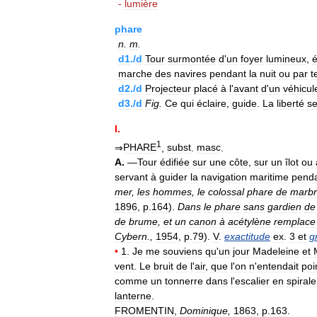
-
lumière
phare
n
.
m
.
d1
./
d
Tour
surmontée
d
'
un
foyer
lumineux
,
é
marche
des
navires
pendant
la
nuit
ou
par
t
d2
./
d
Projecteur
placé
à
l
'
avant
d
'
un
véhicul
d3
./
d
Fig
.
Ce
qui
éclaire
,
guide
.
La
liberté
se
I
.
1
⇒
PHARE
,
subst
.
masc
.
A
.
—
Tour
édifiée
sur
une
côte
,
sur
un
îlot
ou
servant
à
guider
la
navigation
maritime
pend
mer
,
les
hommes
,
le
colossal
phare
de
marb
1896
,
p
.
164
).
Dans
le
phare
sans
gardien
de
de
brume
,
et
un
canon
à
acétylène
remplace
Cybern
.,
1954
,
p
.
79
).
V
.
exactitude
ex
.
3
et
g
•
1
.
Je
me
souviens
qu
'
un
jour
Madeleine
et
vent
.
Le
bruit
de
l
'
air
,
que
l
'
on
n
'
entendait
poi
comme
un
tonnerre
dans
l
'
escalier
en
spirale
lanterne
.
FROMENTIN
,
Dominique
,
1863
,
p
.
163
.