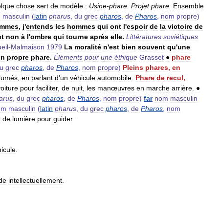
lque
chose
sert
de
modèle
:
Usine
-
phare
.
Projet
phare
.
Ensemble
m
masculin
(
latin
pharus
,
du
grec
pharos
,
de
Pharos
,
nom
propre
)
mmes
,
j
'
entends
les
hommes
qui
ont
l
'
espoir
de
la
victoire
de
et
non
à
l
'
ombre
qui
tourne
après
elle
.
Littératures
soviétiques
eil
-
Malmaison
1979
La
moralité
n
'
est
bien
souvent
qu
'
une
on
propre
phare
.
Éléments
pour
une
éthique
Grasset
●
phare
u
grec
pharos
,
de
Pharos
,
nom
propre
)
Pleins
phares
,
en
llumés
,
en
parlant
d
'
un
véhicule
automobile
.
Phare
de
recul
,
voiture
pour
faciliter
,
de
nuit
,
les
manœuvres
en
marche
arrière
.
●
arus
,
du
grec
pharos
,
de
Pharos
,
nom
propre
)
far
nom
masculin
om
masculin
(
latin
pharus
,
du
grec
pharos
,
de
Pharos
,
nom
r
de
lumière
pour
guider
...
icule
.
de
intellectuellement
.