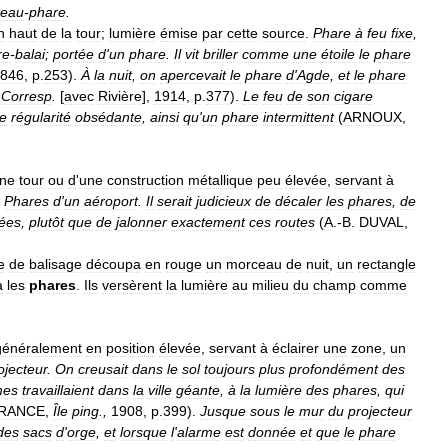
teau
-
phare
.
n
haut
de
la
tour
;
lumière
émise
par
cette
source
.
Phare
à
feu
fixe
,
re
-
balai
;
portée
d
'
un
phare
.
Il
vit
briller
comme
une
étoile
le
phare
846
,
p
.
253
).
À
la
nuit
,
on
apercevait
le
phare
d
'
Agde
,
et
le
phare
,
Corresp
.
[
avec
Rivière
],
1914
,
p
.
377
).
Le
feu
de
son
cigare
e
régularité
obsédante
,
ainsi
qu
'
un
phare
intermittent
(
ARNOUX
,
ne
tour
ou
d
'
une
construction
métallique
peu
élevée
,
servant
à
.
Phares
d
'
un
aéroport
.
Il
serait
judicieux
de
décaler
les
phares
,
de
tées
,
plutôt
que
de
jalonner
exactement
ces
routes
(
A
.-
B
.
DUVAL
,
e
de
balisage
découpa
en
rouge
un
morceau
de
nuit
,
un
rectangle
a
les
phares
.
Ils
versèrent
la
lumière
au
milieu
du
champ
comme
généralement
en
position
élevée
,
servant
à
éclairer
une
zone
,
un
ojecteur
.
On
creusait
dans
le
sol
toujours
plus
profondément
des
es
travaillaient
dans
la
ville
géante
,
à
la
lumière
des
phares
,
qui
RANCE
,
Île
ping
.,
1908
,
p
.
399
).
Jusque
sous
le
mur
du
projecteur
des
sacs
d
'
orge
,
et
lorsque
l
'
alarme
est
donnée
et
que
le
phare