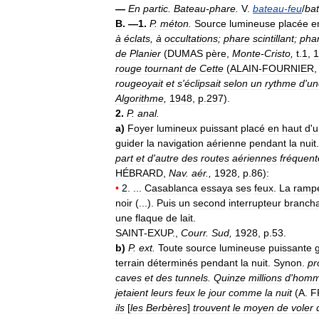
—
En
partic
.
Bateau
-
phare
.
V
.
bateau
-
feu
/
ba
B
. —
1
.
P
.
méton
.
Source
lumineuse
placée
e
à
éclats
,
à
occultations
;
phare
scintillant
;
pha
de
Planier
(
DUMAS
père
,
Monte
-
Cristo
,
t
.
1
,
1
rouge
tournant
de
Cette
(
ALAIN
-
FOURNIER
rougeoyait
et
s
'
éclipsait
selon
un
rythme
d
'
un
Algorithme
,
1948
,
p
.
297
).
2
.
P
.
anal
.
a
)
Foyer
lumineux
puissant
placé
en
haut
d
'
u
guider
la
navigation
aérienne
pendant
la
nuit
part
et
d
'
autre
des
routes
aériennes
fréquen
HÉBRARD
,
Nav
.
aér
.,
1928
,
p
.
86
)
:
•
2
. ...
Casablanca
essaya
ses
feux
.
La
ramp
noir
(...).
Puis
un
second
interrupteur
branch
une
flaque
de
lait
.
SAINT
-
EXUP
.,
Courr
.
Sud
,
1928
,
p
.
53
.
b
)
P
.
ext
.
Toute
source
lumineuse
puissante
terrain
déterminés
pendant
la
nuit
.
Synon
.
pr
caves
et
des
tunnels
.
Quinze
millions
d
'
homm
jetaient
leurs
feux
le
jour
comme
la
nuit
(
A
.
F
ils
[
les
Berbères
]
trouvent
le
moyen
de
voler