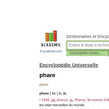
Dictionnaires et Ency
fr-academic.com
Encyclopédie Universelle
Encyclopédie Universelle
phare
phare
phare
[
far
]
n
.
m
.
•
1546
;
lat
.
pharus
,
gr
.
Pharos
,
île
voisine
d
'
A
les
sept
merveilles
du
monde