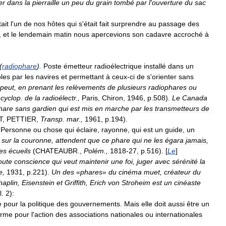
er
dans
la
pierraille
un
peu
du
grain
tombé
par
l
'
ouverture
du
sac
tait
l
'
un
de
nos
hôtes
qui
s
'
était
fait
surprendre
au
passage
des
,
et
le
lendemain
matin
nous
apercevions
son
cadavre
accroché
à
(
radiophare
).
Poste
émetteur
radioélectrique
installé
dans
un
les
par
les
navires
et
permettant
à
ceux
-
ci
de
s
'
orienter
sans
peut
,
en
prenant
les
relèvements
de
plusieurs
radiophares
ou
cyclop
.
de
la
radioélectr
.,
Paris
,
Chiron
,
1946
,
p
.
508
).
Le
Canada
hare
sans
gardien
qui
est
mis
en
marche
par
les
transmetteurs
de
T
,
PETTIER
,
Transp
.
mar
.,
1961
,
p
.
194
).
.
Personne
ou
chose
qui
éclaire
,
rayonne
,
qui
est
un
guide
,
un
sur
la
couronne
,
attendent
que
ce
phare
qui
ne
les
égara
jamais
,
es
écueils
(
CHATEAUBR
.,
Polém
.,
1818
-
27
,
p
.
516
). [
Le
]
oute
conscience
qui
veut
maintenir
une
foi
,
juger
avec
sérénité
la
e
,
1931
,
p
.
221
).
Un
des
«
phares
»
du
cinéma
muet
,
créateur
du
haplin
,
Eisenstein
et
Griffith
,
Erich
von
Stroheim
est
un
cinéaste
l
.
2
)
:
e
pour
la
politique
des
gouvernements
.
Mais
elle
doit
aussi
être
un
orme
pour
l
'
action
des
associations
nationales
ou
internationales