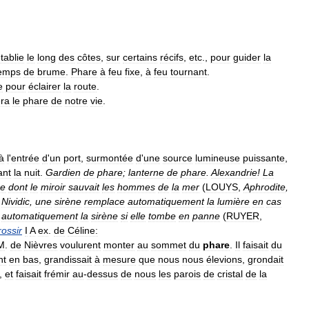
tablie
le
long
des
côtes
,
sur
certains
récifs
,
etc
.,
pour
guider
la
emps
de
brume
.
Phare
à
feu
fixe
,
à
feu
tournant
.
e
pour
éclairer
la
route
.
ra
le
phare
de
notre
vie
.
à
l
'
entrée
d
'
un
port
,
surmontée
d
'
une
source
lumineuse
puissante
,
ant
la
nuit
.
Gardien
de
phare
;
lanterne
de
phare
.
Alexandrie
!
La
re
dont
le
miroir
sauvait
les
hommes
de
la
mer
(
LOUYS
,
Aphrodite
,
Nividic
,
une
sirène
remplace
automatiquement
la
lumière
en
cas
automatiquement
la
sirène
si
elle
tombe
en
panne
(
RUYER
,
rossir
I
A
ex
.
de
Céline:
M
.
de
Nièvres
voulurent
monter
au
sommet
du
phare
.
Il
faisait
du
nt
en
bas
,
grandissait
à
mesure
que
nous
nous
élevions
,
grondait
,
et
faisait
frémir
au
-
dessus
de
nous
les
parois
de
cristal
de
la