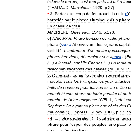
éclaire
le
terrain
,
c
'
est
tout
juste
s
'
il
fait
miroit
(
THARAUD
,
Marrakech
,
1920
,
p
.
27
)
:
•
3
.
Parfois
,
un
coup
de
feu
trouait
la
nuit:
c
'
é
barbelés
par
le
pinceau
lumineux
d
'
un
phare
un
cheval
de
frise
.
AMBRIÈRE
,
Gdes
vac
.,
1946
,
p
.
178
.
c
)
NAV
.
MAR
.
Phare
hertzien
ou
radio
-
phare
phare
(
supra
A
)
envoyant
des
signaux
captab
visibilité
.
L
'
opérateur
d
'
un
navire
quelconque
phares
hertziens
,
déterminer
son
«
point
»
(
En
(...)
a
installé
,
sur
l
'
île
Charles
(...)
un
radio
-
p
télécommunications
des
navires
(
M
.
BENOIS
3
.
P
.
métaph
.
ou
au
fig
.,
le
plus
souvent
littér
modèle
.
Tous
les
François
,
les
yeux
attachés
brille
de
nouveau
pour
les
sauver
au
milieu
d
monothéisme
,
phare
de
toute
pensée
et
de
t
marche
de
l
'
idée
religieuse
(
WEILL
,
Judaïsm
Septième
Art
ayant
sa
place
aux
côtés
des
C
mal
connu
(
L
'
Express
,
14
nov
.
1966
,
p
.
47
,
co
•
4
. ...
notre
déclaration
(...)
doit
être
un
guid
phare
pour
l
'
espoir
des
peuples
,
une
plate
-
f
de
caractère
juridique
.