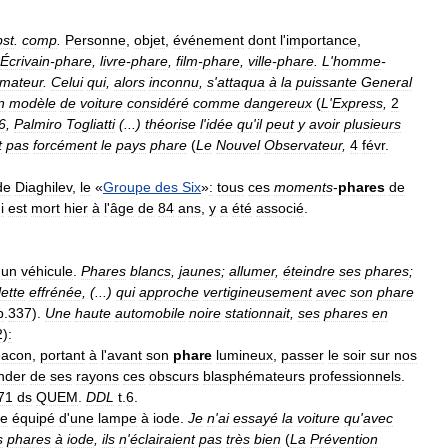
bst
.
comp
.
Personne
,
objet
,
événement
dont
l
'
importance
,
Écrivain
-
phare
,
livre
-
phare
,
film
-
phare
,
ville
-
phare
.
L
'
homme
-
mateur
.
Celui
qui
,
alors
inconnu
,
s
'
attaqua
à
la
puissante
General
n
modèle
de
voiture
considéré
comme
dangereux
(
L
'
Express
,
2
6
,
Palmiro
Togliatti
(...)
théorise
l
'
idée
qu
'
il
peut
y
avoir
plusieurs
t
pas
forcément
le
pays
phare
(
Le
Nouvel
Observateur
,
4
févr
.
de
Diaghilev
,
le
«
Groupe
des
Six
»
:
tous
ces
moments
-
phares
de
i
est
mort
hier
à
l
'
âge
de
84
ans
,
y
a
été
associé
.
'
un
véhicule
.
Phares
blancs
,
jaunes
;
allumer
,
éteindre
ses
phares
;
ette
effrénée
, (...)
qui
approche
vertigineusement
avec
son
phare
p
.
337
).
Une
haute
automobile
noire
stationnait
,
ses
phares
en
2
)
:
eacon
,
portant
à
l
'
avant
son
phare
lumineux
,
passer
le
soir
sur
nos
nder
de
ses
rayons
ces
obscurs
blasphémateurs
professionnels
.
71
ds
QUEM
.
DDL
t
.
6
.
re
équipé
d
'
une
lampe
à
iode
.
Je
n
'
ai
essayé
la
voiture
qu
'
avec
s
phares
à
iode
,
ils
n
'
éclairaient
pas
très
bien
(
La
Prévention